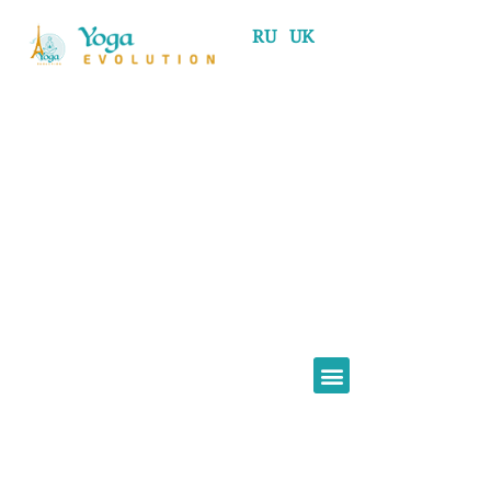
RU
UK
Elena Tkachenko
A propos